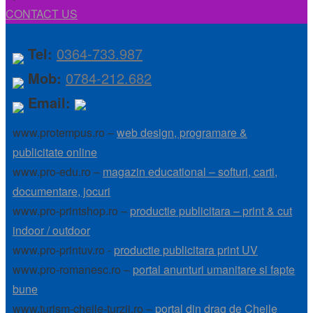
CONTACT US
Tel:
0364-733.987
Mob:
0784-212.682
Email:
www.protempus.ro –
web design, programare &
publicitate online
www.pro-edu.ro –
magazin educational – softuri, carti,
documentare, jocuri
www.pro-printshop.ro –
productie publicitara – print & cut
indoor / outdoor
www.pro-printuv.ro -
productie publicitara print UV
www.pro-romanesc.ro –
portal anunturi umanitare si fapte
bune
www.turism-cheile-turzii.ro –
portal din drag de Cheile