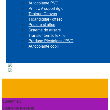
Autocolante PVC
Print UV suport rigid
Tablouri Canvas
Tipar digital / offset
Postere si afise
Sisteme de afisare
Transfer termic textile
Produse Plexiglass / PVC
Autocolante copii
Suntem aici...
Spune-ne ideea ta