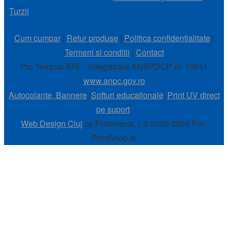
Turzii
Cum cumpar
|
Retur produse
|
Politica confidentialitate
|
Termeni si conditii
|
Contact
Pro Tempus SRL - inregistrare ANSPDCP nr. 10641
www.anpc.gov.ro
Autocolante, Bannere
,
Softuri educationale
,
Print UV direct
pe suport
.
Web Design Cluj
by Protempus. | © 2000-2026 Pro-
PrintShop.ro