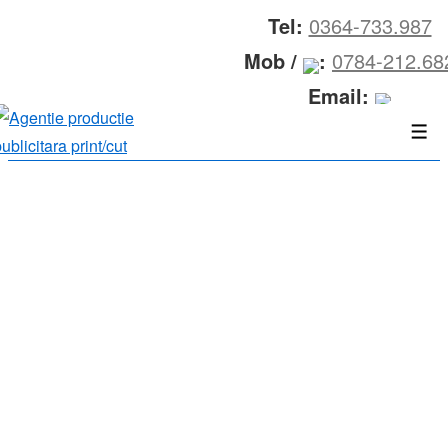
↓
Tel:
0364-733.987
Skip
Mob /
:
0784-212.68
to
Email:
Main
Content
Men